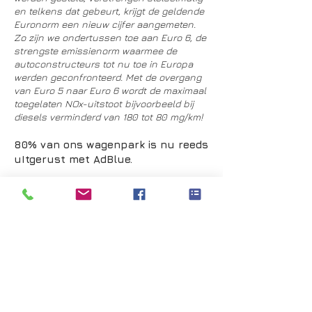
en telkens dat gebeurt, krijgt de geldende
Euronorm een nieuw cijfer aangemeten.
Zo zijn we ondertussen toe aan Euro 6, de
strengste emissienorm waarmee de
autoconstructeurs tot nu toe in Europa
werden geconfronteerd. Met de overgang
van Euro 5 naar Euro 6 wordt de maximaal
toegelaten NOx-uitstoot bijvoorbeeld bij
diesels verminderd van 180 tot 80 mg/km!
80% van ons wagenpark is nu reeds
uItgerust met AdBlue.
Om aan de Euro 6 norm te voldoen moet
bij grotere dieselmotoren een beroep
worden gedaan op een heel speciaal
nabehandelingssysteem waarbij het
additief AdBlue wordt gebruikt. AdBleu is
een biologisch afbreekbare vloeistof op
basis van water die voor 32,5 procent uit
ureum bestaat. Die vloeistof wordt op een
gecontroleerde manier in het